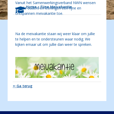
Vanuit het Samenwerkingsverband NWN wensen
Home
»
Fijne Meivakantie
wij alle ouders en leerlingen een fijne en
ontspannen meivakantie toe.
Na de meivakantie staan wij weer klaar om jullie
te helpen en te ondersteunen waar nodig. We
kijken ernaar uit om jullie dan weer te spreken.
⭠ Ga terug