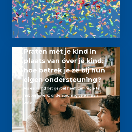
Praten mét je kind in
plaats van óver je kind:
hoe betrek je ze bij hun
eigen ondersteuning?
Als een kind het gevoel heeft zelf regie te
hebben, werkt ondersteuning vele malen
beter....