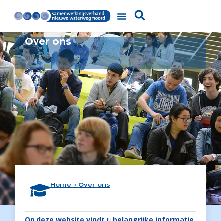
Over ons
Home
»
Over ons
Op deze website vindt u belangrijke informatie