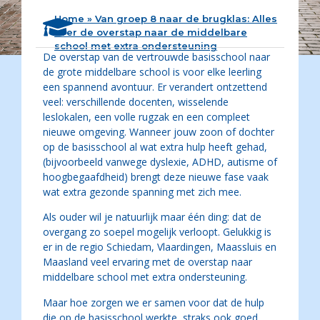
Home
»
Van groep 8 naar de brugklas: Alles
over de overstap naar de middelbare
school met extra ondersteuning
De overstap van de vertrouwde basisschool naar
de grote middelbare school is voor elke leerling
een spannend avontuur. Er verandert ontzettend
veel: verschillende docenten, wisselende
leslokalen, een volle rugzak en een compleet
nieuwe omgeving. Wanneer jouw zoon of dochter
op de basisschool al wat extra hulp heeft gehad,
(bijvoorbeeld vanwege dyslexie, ADHD, autisme of
hoogbegaafdheid) brengt deze nieuwe fase vaak
wat extra gezonde spanning met zich mee.
Als ouder wil je natuurlijk maar één ding: dat de
overgang zo soepel mogelijk verloopt. Gelukkig is
er in de regio Schiedam, Vlaardingen, Maassluis en
Maasland veel ervaring met de overstap naar
middelbare school met extra ondersteuning.
Maar hoe zorgen we er samen voor dat de hulp
die op de basisschool werkte, straks ook goed